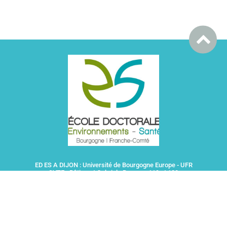
ED ES A DIJON : Université de Bourgogne Europe - UFR
SVTE - Bâtiment Gabriel - Bureaux 119 et 120
6 Boulevard Gabriel - 21000 DIJON
ED ES A BESANCON : Université Marie et Louis Pasteur
- 43 avenue de l'observatoire - 25000 BESANCON
Gestionnaire du site internet : Christelle CAILLOT