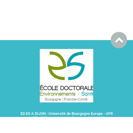
ED ES A DIJON : Université de Bourgogne Europe - UFR
SVTE - Bâtiment Gabriel - Bureaux 119 et 120
6 Boulevard Gabriel - 21000 DIJON
ED ES A BESANCON : Université Marie et Louis Pasteur