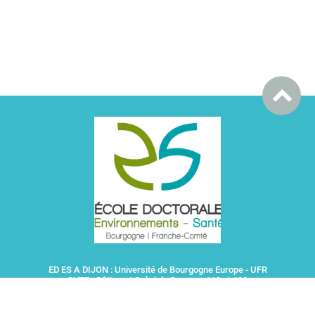
ED ES A DIJON : Université de Bourgogne Europe - UFR
SVTE - Bâtiment Gabriel - Bureaux 119 et 120
6 Boulevard Gabriel - 21000 DIJON
ED ES A BESANCON : Université Marie et Louis Pasteur