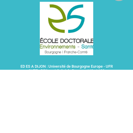
ED ES A DIJON : Université de Bourgogne Europe - UFR
SVTE - Bâtiment Gabriel - Bureaux 119 et 120
6 Boulevard Gabriel - 21000 DIJON
ED ES A BESANCON : Université Marie et Louis Pasteur
- 43 avenue de l'observatoire - 25000 BESANCON
Gestionnaire du site internet : Christelle CAILLOT
ed.es.dijon@ubfc.fr
DIJON : 03 80 39 38 60 / BESANCON 03 81 66 65 23
Plan du site
Le Secrétariat